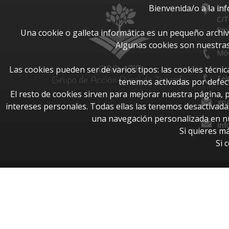
Bienvenida/o a la in
Dir
C/T
Pro
Una cookie o galleta informática es un pequeño archi
Algunas cookies son nuestras
Móv
Las cookies pueden ser de varios tipos: las cookies técn
Tel
tenemos activadas por defect
El resto de cookies sirven para mejorar nuestra página, 
intereses personales. Todas ellas las tenemos desactivad
una navegación personalizada en nue
Si quieres m
Si 
© Todos los derechos reservados 2026.
-
Aviso Legal
-
Política de cookies
-
Sus datos seguros
-
Polícita de Accesibilidad