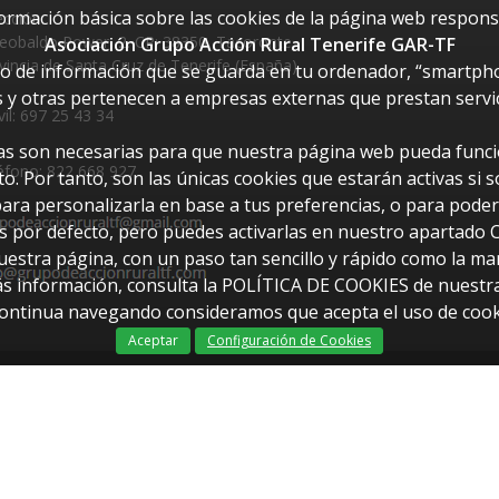
formación básica sobre las cookies de la página web responsa
ección:
eobaldo Power, 2. CP: 38350, Tacoronte,
Asociación Grupo Acción Rural Tenerife GAR-TF
vincia de Santa Cruz de Tenerife (España)
vo de información que se guarda en tu ordenador, “smartphon
 y otras pertenecen a empresas externas que prestan servi
il: 697 25 43 34
icas son necesarias para que nuestra página web pueda funcio
éfono: 822 668 927
o. Por tanto, son las únicas cookies que estarán activas si 
para personalizarla en base a tus preferencias, o para pode
as por defecto, pero puedes activarlas en nuestro apartad
stra página, con un paso tan sencillo y rápido como la marca
ás información, consulta la POLÍTICA DE COOKIES de nuestr
continua navegando consideramos que acepta el uso de cook
Aceptar
Configuración de Cookies
Dis