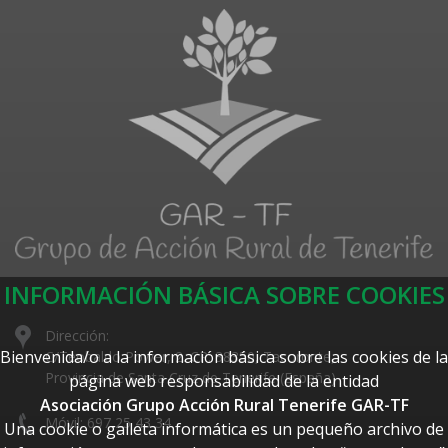
INFORMACIÓN BÁSICA SOBRE COOKIES
Dirección:
Bienvenida/o a la información básica sobre las cookies de la
C/Teobaldo Power, 2. CP: 38350, Tacoronte,
Provincia de Santa Cruz de Tenerife (España)
página web responsabilidad de la entidad
Asociación Grupo Acción Rural Tenerife GAR-TF
Móvil: 697 25 43 34
Una cookie o galleta informática es un pequeño archivo de