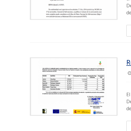
De
de
R
El
De
de