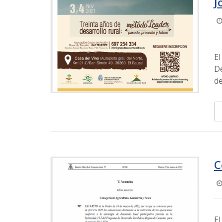
J
El
De
de
C
El