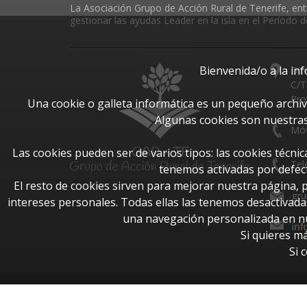
La Asociación Grupo de Acción Rural de Tenerife, enti
gestionar las ayudas Leader en la isla en el Período
Bienvenida/o a la in
Dir
C/T
Pro
Una cookie o galleta informática es un pequeño archi
Algunas cookies son nuestras
Móv
Las cookies pueden ser de varios tipos: las cookies técn
Tel
tenemos activadas por defect
El resto de cookies sirven para mejorar nuestra página, 
intereses personales. Todas ellas las tenemos desactivad
una navegación personalizada en nue
Si quieres m
Si 
© Todos los derechos reservados 2026.