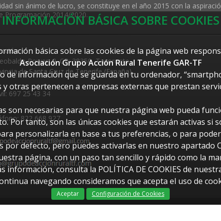
dad sin ánimo de lucro, se constituye en el año 2015 con la aspiraci
 de Programación 2014/2020.
INFORMACIÓN BÁSICA SOBRE COOKIES
formación básica sobre las cookies de la página web responsa
ección:
eobaldo Power, 2. CP: 38350, Tacoronte,
Asociación Grupo Acción Rural Tenerife GAR-TF
vincia de Santa Cruz de Tenerife (España)
vo de información que se guarda en tu ordenador, “smartphon
 y otras pertenecen a empresas externas que prestan servi
il: 697 25 43 34
icas son necesarias para que nuestra página web pueda funcio
éfono: 822 668 927
o. Por tanto, son las únicas cookies que estarán activas si 
para personalizarla en base a tus preferencias, o para pode
as por defecto, pero puedes activarlas en nuestro apartad
stra página, con un paso tan sencillo y rápido como la marca
ás información, consulta la POLÍTICA DE COOKIES de nuestr
continua navegando consideramos que acepta el uso de cook
Aceptar
Configuración de Cookies
Dis