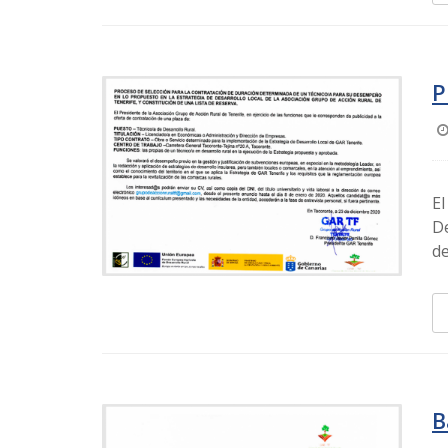
P
El
De
de
B