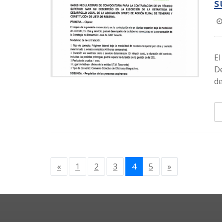
s
El
De
de
«
1
2
3
4
5
»